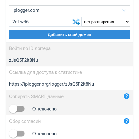
Добавить свой домен
iplogger.org
upgrade
Войти по ID логгера
wl.gl
upgrade
zJsQ5F2It8Nu
ed.tc
upgrade
bc.ax
upgrade
Ссылка для доступа к статистике
https://iplogger.org/logger/zJsQ5F2It8Nu
iplogger.com
maper.info
Собирать SMART данные
iplogger.co
Отключено
2no.co
Сбор согласий
yip.su
iplogger.info
Отключено