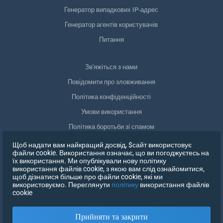
Генератор випадкових IP-адрес
Генератор агентів користувачів
Питання
Зв'яжіться з нами
Повідомити про зловживання
Політика конфіденційності
Умови використання
Політика боротьби зі спамом
Відповідність GDPR
Щоб надати вам найкращий досвід, $сайт використовує
файли cookie. Використання означає, що ви погоджуєтесь на
Видалити мої дані
їх використання. Ми опублікували нову політику
використання файлів cookie, з якою вам слід ознайомитися,
Відкликати згоду
щоб дізнатися більше про файли cookie, які ми
використовуємо. Переглянути
політику
використання файлів
cookie
ЗАРЕЄСТРУВАТИСЯ
Прийняти та закрити
X