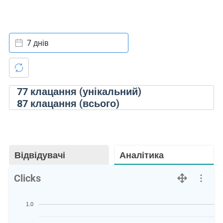
7 днів
77
клацання (унікальний)
87
клацання (всього)
Відвідувачі
Аналітика
Clicks
1.0