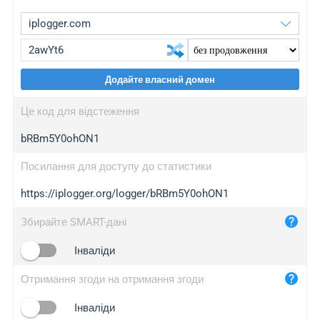
Додайте власний домен
iplogger.org
upgrade
Це код для відстеження
wl.gl
upgrade
bRBm5Y0ohON1
ed.tc
upgrade
bc.ax
upgrade
Посилання для доступу до статистики
https://iplogger.org/logger/bRBm5Y0ohON1
iplogger.com
maper.info
Збирайте SMART-дані
iplogger.co
Інваліди
2no.co
Отримання згоди на отримання згоди
yip.su
iplogger.info
Інваліди