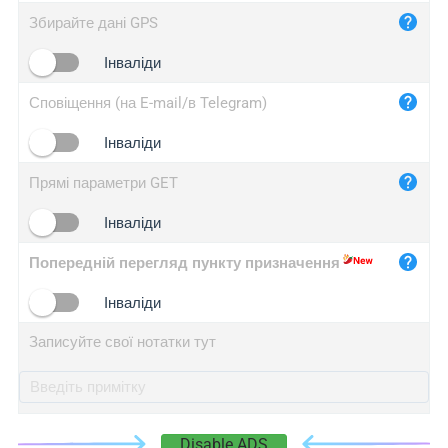
iplog.co
Збирайте дані GPS
iplogger.cn
Інваліди
Сповіщення (на E-mail/в Telegram)
Інваліди
Прямі параметри GET
Інваліди
Попередній перегляд пункту призначення
Інваліди
Записуйте свої нотатки тут
Disable ADS