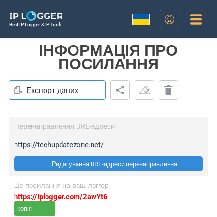
Best IP Logger & IP Tools
ІНФОРМАЦІЯ ПРО
ПОСИЛАННЯ
Експорт даних
Перенаправлення URL-адреси
https://techupdatezone.net/
Редагування URL-адреси перенаправлення
Це посилання на ваш логгер
https://iplogger.com/2awYt6
копія