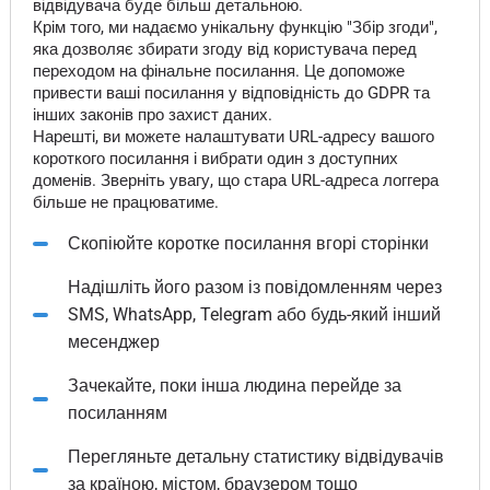
відвідувача буде більш детальною.
Крім того, ми надаємо унікальну функцію "Збір згоди",
яка дозволяє збирати згоду від користувача перед
переходом на фінальне посилання. Це допоможе
привести ваші посилання у відповідність до GDPR та
інших законів про захист даних.
Нарешті, ви можете налаштувати URL-адресу вашого
короткого посилання і вибрати один з доступних
доменів. Зверніть увагу, що стара URL-адреса логгера
більше не працюватиме.
Скопіюйте коротке посилання вгорі сторінки
Надішліть його разом із повідомленням через
SMS, WhatsApp, Telegram або будь-який інший
месенджер
Зачекайте, поки інша людина перейде за
посиланням
Перегляньте детальну статистику відвідувачів
за країною, містом, браузером тощо