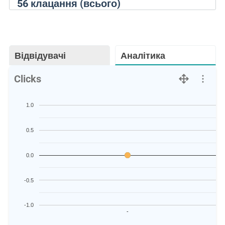
56
клацання (всього)
Відвідувачі
Аналітика
Clicks
1.0
0.5
0.0
-0.5
-1.0
-