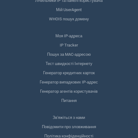
Лічильники IP та панелі користувача
Мій UserAgent
WHOIS пошук домену
Моя IP-адреса
IP Tracker
Пошук за MAC-адресою
Тест швидкості Інтернету
Генератор кредитних карток
Генератор випадкових IP-адрес
Генератор агентів користувачів
Питання
Зв'яжіться з нами
Повідомити про зловживання
Політика конфіденційності