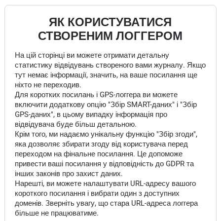
ЯК КОРИСТУВАТИСЯ
СТВОРЕНИМ ЛОГГЕРОМ
На цій сторінці ви можете отримати детальну
статистику відвідувань створеного вами журналу. Якщо
тут немає інформації, значить, на ваше посилання ще
ніхто не переходив.
Для коротких посилань і GPS-логгера ви можете
включити додаткову опцію "Збір SMART-даних" і "Збір
GPS-даних", в цьому випадку інформація про
відвідувача буде більш детальною.
Крім того, ми надаємо унікальну функцію "Збір згоди",
яка дозволяє збирати згоду від користувача перед
переходом на фінальне посилання. Це допоможе
привести ваші посилання у відповідність до GDPR та
інших законів про захист даних.
Нарешті, ви можете налаштувати URL-адресу вашого
короткого посилання і вибрати один з доступних
доменів. Зверніть увагу, що стара URL-адреса логгера
більше не працюватиме.