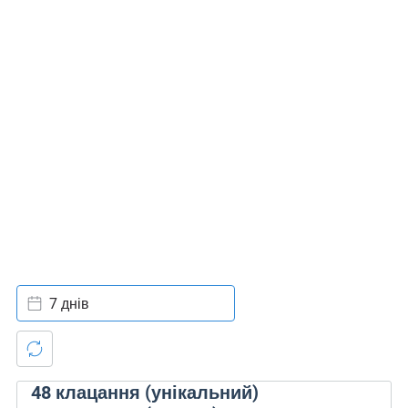
7 днів
48
клацання (унікальний)