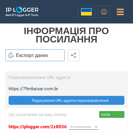
Best IP Logger & IP Tools
ІНФОРМАЦІЯ ПРО
ПОСИЛАННЯ
Експорт даних
Перенаправлення URL-адреси
https://79mbaixar.com.br
Редагування URL-адреси перенаправлення
Це посилання на ваш логгер
копія
https://iplogger.com/2z8D56