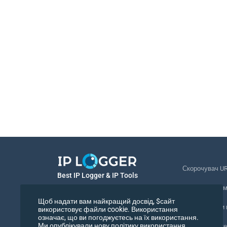
Скорочувач U
Best IP Logger & IP Tools
Відстеження 
Українська
Щоб надати вам найкращий досвід, $сайт
Відстежувати
використовує файли cookie. Використання
означає, що ви погоджуєтесь на їх використання.
Українська
Ми опублікували нову політику використання
Піксель відст