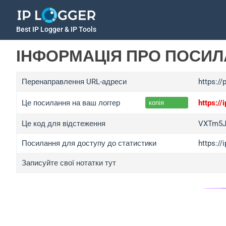
Best IP Logger & IP Tools
ІНФОРМАЦІЯ ПРО ПОСИ
Перенаправлення URL-адреси
https:/
Це посилання на ваш логгер
https:/
копія
Це код для відстеження
VXTm5J
Посилання для доступу до статистики
https:/
Записуйте свої нотатки тут