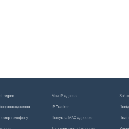
RL-адрес
Моя IP-адреса
Зв'яж
місцезнаходження
IP Tracker
Пові
 номер телефону
Пошук за MAC-адресою
Політ
еження
Тест швидкості Інтернету
Умов