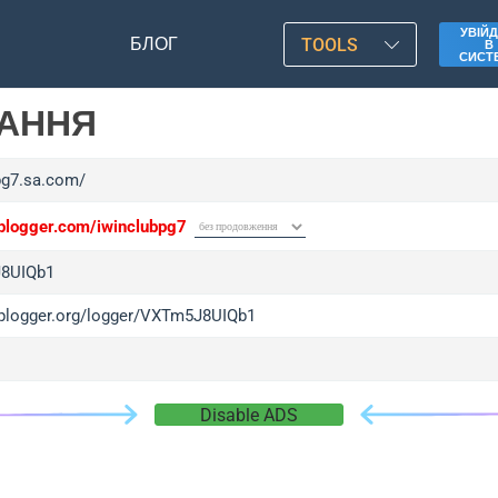
УВІЙД
БЛОГ
TOOLS
В
СИСТ
ЛАННЯ
/pg7.sa.com/
/iplogger.com/iwinclubpg7
8UIQb1
/iplogger.org/logger/VXTm5J8UIQb1
Disable ADS