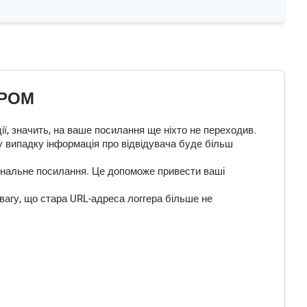
ЕРОМ
ї, значить, на ваше посилання ще ніхто не переходив.
у випадку інформація про відвідувача буде більш
 фінальне посилання. Це допоможе привести ваші
вагу, що стара URL-адреса логгера більше не