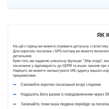
ЯК 
На цій сторінці ви можете отримати детальну статистику
Для коротких посилань і GPS-логгера ви можете включити
детальною.
Крім того, ми надаємо унікальну функцію "Збір згоди", 
посилання у відповідність до GDPR та інших законів про 
Нарешті, ви можете налаштувати URL-адресу вашого корот
працюватиме.
Скопіюйте коротке посилання вгорі сторінки
Надішліть його разом із повідомленням через S
Зачекайте, поки інша людина перейде за посил