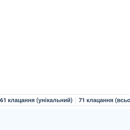
61
клацання (унікальний)
71
клацання (всьо