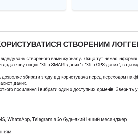
КОРИСТУВАТИСЯ СТВОРЕНИМ ЛОГГ
 відвідувань створеного вами журналу. Якщо тут немає інформаці
 додаткову опцію "Збір SMART-даних" і "Збір GPS-даних", в цьом
яка дозволяє збирати згоду від користувача перед переходом на
захист даних.
кого посилання і вибрати один з доступних доменів. Зверніть у
MS, WhatsApp, Telegram або будь-який інший месенджер
анням