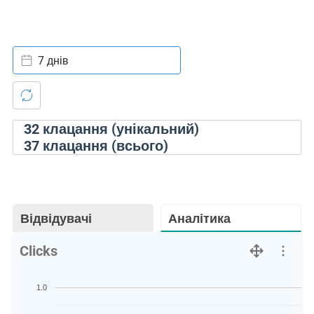
7 днів
32
клацання (унікальний)
37
клацання (всього)
Відвідувачі
Аналітика
Clicks
1.0