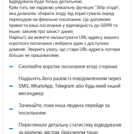
відвідувача буде більш детальною.
Крім того, ми надаємо унікальну функцію "Збір згоди",
яка дозволяє збирати згоду від користувача перед
переходом на фінальне посилання. Це допоможе
привести ваші посилання у відповідність до GDPR та
інших законів про захист даних.
Нарешті, ви можете налаштувати URL-адресу вашого
короткого посилання і вибрати один з доступних
доменів. Зверніть увагу, що стара URL-адреса логгера
більше не працюватиме.
Скопіюйте коротке посилання вгорі сторінки
Надішліть його разом із повідомленням через
SMS, WhatsApp, Telegram або будь-який інший
месенджер
Зачекайте, поки інша людина перейде за
посиланням
Перегляньте детальну статистику відвідувачів
за країною, містом, браузером тощо