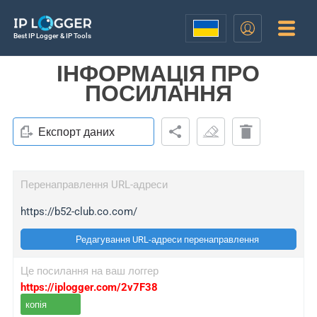
Best IP Logger & IP Tools
ІНФОРМАЦІЯ ПРО
ПОСИЛАННЯ
Експорт даних
Перенаправлення URL-адреси
https://b52-club.co.com/
Редагування URL-адреси перенаправлення
Це посилання на ваш логгер
https://iplogger.com/2v7F38
копія