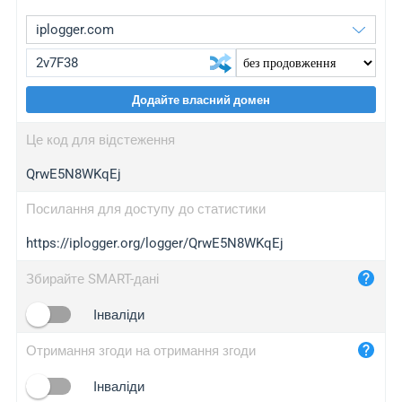
Додайте власний домен
iplogger.org
upgrade
Це код для відстеження
wl.gl
upgrade
QrwE5N8WKqEj
ed.tc
upgrade
bc.ax
upgrade
Посилання для доступу до статистики
https://iplogger.org/logger/QrwE5N8WKqEj
iplogger.com
maper.info
Збирайте SMART-дані
iplogger.co
Інваліди
2no.co
Отримання згоди на отримання згоди
yip.su
iplogger.info
Інваліди