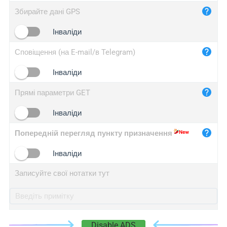
iplog.co
Збирайте дані GPS
iplogger.cn
Інваліди
Сповіщення (на E-mail/в Telegram)
Інваліди
Прямі параметри GET
Інваліди
Попередній перегляд пункту призначення
Інваліди
Записуйте свої нотатки тут
Disable ADS