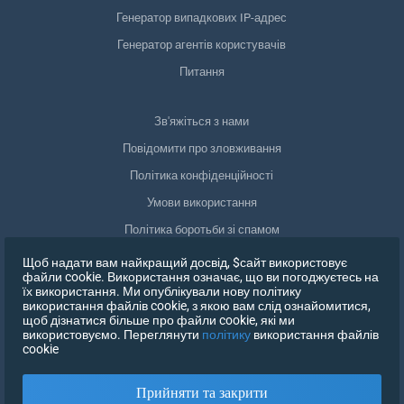
Генератор випадкових IP-адрес
Генератор агентів користувачів
Питання
Зв'яжіться з нами
Повідомити про зловживання
Політика конфіденційності
Умови використання
Політика боротьби зі спамом
Відповідність GDPR
Щоб надати вам найкращий досвід, $сайт використовує
файли cookie. Використання означає, що ви погоджуєтесь на
Видалити мої дані
їх використання. Ми опублікували нову політику
використання файлів cookie, з якою вам слід ознайомитися,
Відкликати згоду
щоб дізнатися більше про файли cookie, які ми
використовуємо. Переглянути
політику
використання файлів
cookie
ЗАРЕЄСТРУВАТИСЯ
Прийняти та закрити
X