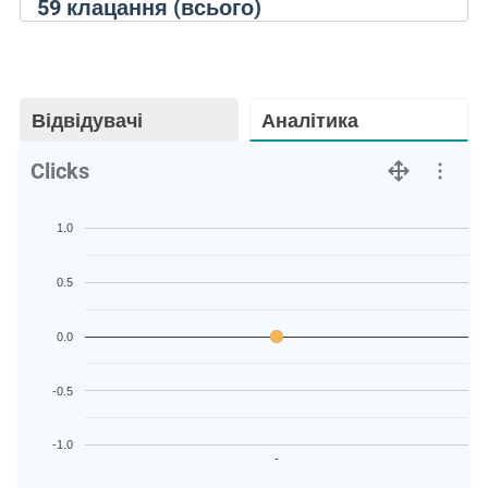
59
клацання (всього)
Відвідувачі
Аналітика
Clicks
1.0
0.5
0.0
-0.5
-1.0
-