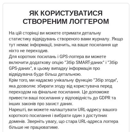
ЯК КОРИСТУВАТИСЯ
СТВОРЕНИМ ЛОГГЕРОМ
На цій сторінці ви можете отримати детальну
статистику відвідувань створеного вами журналу. Якщо
тут немає інформації, значить, на ваше посилання ще
ніхто не переходив.
Для коротких посилань і GPS-логгера ви можете
включити додаткову опцію "Збір SMART-даних" і "Збір
GPS-даних", в цьому випадку інформація про
відвідувача буде більш детальною.
Крім того, ми надаємо унікальну функцію "Збір згоди",
яка дозволяє збирати згоду від користувача перед
переходом на фінальне посилання. Це допоможе
привести ваші посилання у відповідність до GDPR та
інших законів про захист даних.
Нарешті, ви можете налаштувати URL-адресу вашого
короткого посилання і вибрати один з доступних
доменів. Зверніть увагу, що стара URL-адреса логгера
більше не працюватиме.