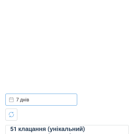
7 днів
51
клацання (унікальний)