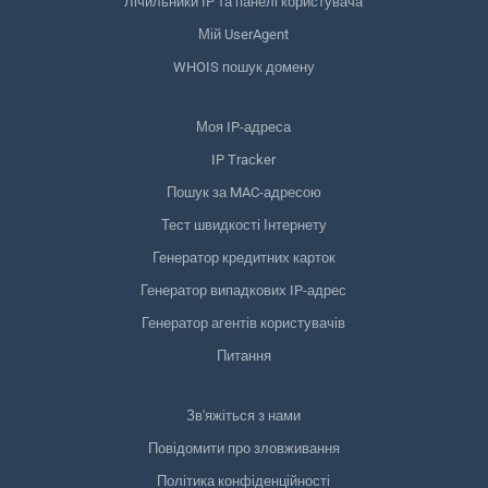
Лічильники IP та панелі користувача
Мій UserAgent
WHOIS пошук домену
Моя IP-адреса
IP Tracker
Пошук за MAC-адресою
Тест швидкості Інтернету
Генератор кредитних карток
Генератор випадкових IP-адрес
Генератор агентів користувачів
Питання
Зв'яжіться з нами
Повідомити про зловживання
Політика конфіденційності