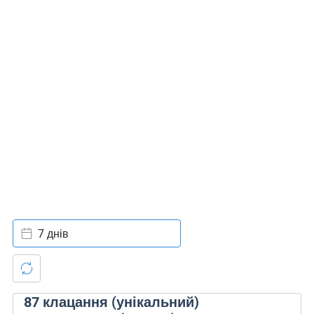
7 днів
87
клацання (унікальний)