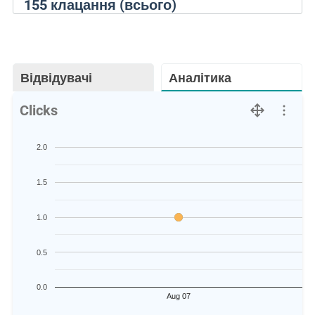
155
клацання (всього)
Відвідувачі
Аналітика
Clicks
2.0
1.5
1.0
0.5
0.0
Aug 07