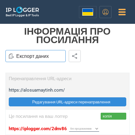
Best IP Logger & IP Tools
ІНФОРМАЦІЯ ПРО
ПОСИЛАННЯ
Експорт даних
Перенаправлення URL-адреси
https://alosuamaytinh.com/
Редагування URL-адреси перенаправлення
Це посилання на ваш логгер
копія
https://iplogger.com/2dnv86