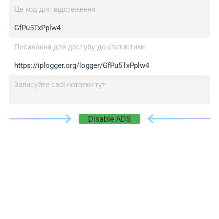
Це код для відстеження
GfPu5TxPplw4
Посилання для доступу до статистики
https://iplogger.org/logger/GfPu5TxPplw4
Записуйте свої нотатки тут
Disable ADS