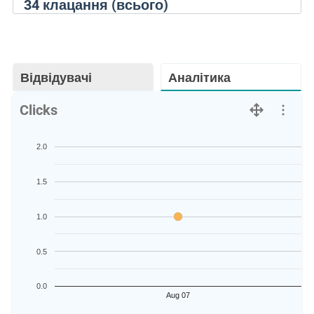
34
клацання (всього)
Відвідувачі
Аналітика
Clicks
2.0
1.5
1.0
0.5
0.0
Aug 07