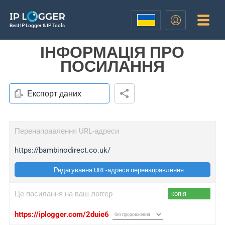
Best IP Logger & IP Tools
ІНФОРМАЦІЯ ПРО
ПОСИЛАННЯ
Експорт даних
Перенаправлення URL-адреси
https://bambinodirect.co.uk/
Редагування URL-адреси перенаправлення
Це посилання на ваш логгер
копія
https://iplogger.com/2duie6