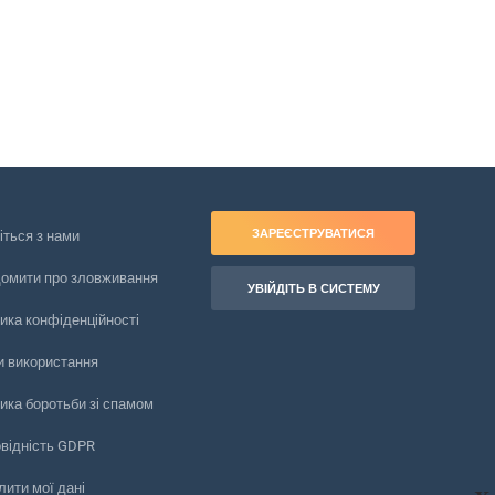
ЗАРЕЄСТРУВАТИСЯ
іться з нами
домити про зловживання
УВІЙДІТЬ В СИСТЕМУ
ика конфіденційності
и використання
ика боротьби зі спамом
овідність GDPR
ити мої дані