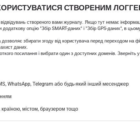
КОРИСТУВАТИСЯ СТВОРЕНИМ ЛОГГ
 відвідувань створеного вами журналу. Якщо тут немає інформаці
 додаткову опцію "Збір SMART-даних" і "Збір GPS-даних", в цьом
яка дозволяє збирати згоду від користувача перед переходом на
захист даних.
кого посилання і вибрати один з доступних доменів. Зверніть у
MS, WhatsApp, Telegram або будь-який інший месенджер
анням
а країною, містом, браузером тощо