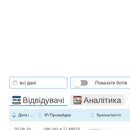
всі дані
Показати ботів
Відвідувачі
Аналітика
Дата і час
IP/Провайдер
Країна/місто
05.08.26
188.163.4.27:48970