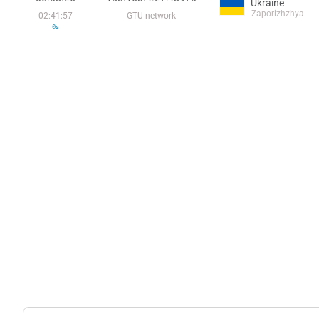
Ukraine
Zaporizhzhya
02:41:57
GTU network
0s