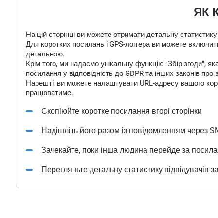
ЯК 
На цій сторінці ви можете отримати детальну статистику
Для коротких посилань і GPS-логгера ви можете включити
детальною.
Крім того, ми надаємо унікальну функцію "Збір згоди", 
посилання у відповідність до GDPR та інших законів про 
Нарешті, ви можете налаштувати URL-адресу вашого корот
працюватиме.
Скопіюйте коротке посилання вгорі сторінки
Надішліть його разом із повідомленням через S
Зачекайте, поки інша людина перейде за посил
Перегляньте детальну статистику відвідувачів з