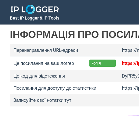
Best IP Logger & IP Tools
ІНФОРМАЦІЯ ПРО ПОСИ
Перенаправлення URL-адреси
https:/
Це посилання на ваш логгер
https:/
копія
Це код для відстеження
DyPR5y
Посилання для доступу до статистики
https:/
Записуйте свої нотатки тут