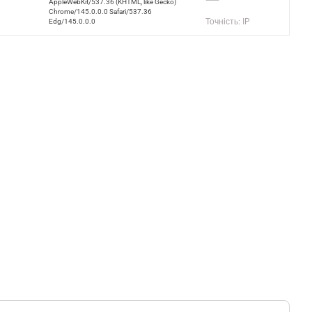
AppleWebKit/537.36 (KHTML, like Gecko)
Chrome/145.0.0.0 Safari/537.36
Точність: IP
Edg/145.0.0.0