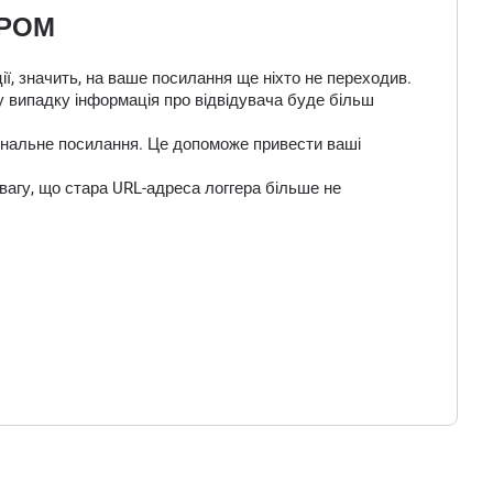
ЕРОМ
ї, значить, на ваше посилання ще ніхто не переходив.
у випадку інформація про відвідувача буде більш
 фінальне посилання. Це допоможе привести ваші
вагу, що стара URL-адреса логгера більше не