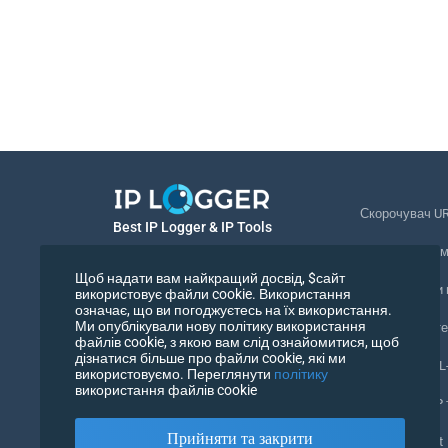
Скорочувач U
Best IP Logger & IP Tools
Відстеження 
Українська
Щоб надати вам найкращий досвід, $сайт
Відстежувати
використовує файли cookie. Використання
означає, що ви погоджуєтесь на їх використання.
Українська
Ми опублікували нову політику використання
Піксель відст
файлів cookie, з якою вам слід ознайомитися, щоб
дізнатися більше про файли cookie, які ми
Перевірка URL
використовуємо. Переглянути
політику
використання файлів cookie
Лічильники IP 
Прийняти та закрити
Мій UserAgent