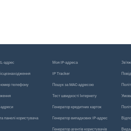
RL-адрес
Моя IP-адреса
Зв'яж
місцезнаходження
IP Tracker
Пові
 номер телефону
Пошук за MAC-адресою
Політ
еження
Тест швидкості Інтернету
Умов
-адреси
Генератор кредитних карток
Політ
та панелі користувача
Генератор випадкових IP-адрес
Відп
Генератор агентів користувачів
Видал