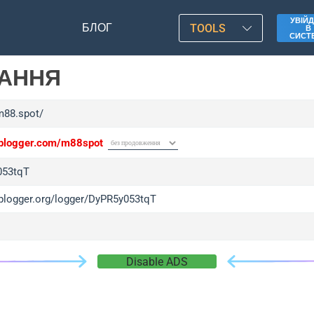
УВІЙД
БЛОГ
TOOLS
В
СИСТ
ЛАННЯ
/m88.spot/
/iplogger.com/m88spot
053tqT
/iplogger.org/logger/DyPR5y053tqT
Disable ADS