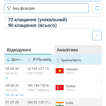
72
клацання (унікальний)
90
клацання (всього)
1
Відвідувачі
Аналітика
Дата і час
IP/Провайдер
Країна/місто
05.08.26
14.165.227.131:48738
Vietnam
Hanoi
08:36:06
VNPT-VNNIC
8s
05.08.26
185.168.153.64:25829
Turkey
Edirne
08:35:58
FIXNET Telekomunikasyon Limited Sirketi
34d 17h 26m 14s
01.07.26
164.52.120.11:56407
India