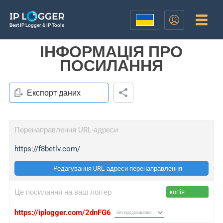
Best IP Logger & IP Tools
ІНФОРМАЦІЯ ПРО
ПОСИЛАННЯ
Експорт даних
Перенаправлення URL-адреси
https://f8betlv.com/
Редагування URL-адреси перенаправлення
Це посилання на ваш логгер
копія
https://iplogger.com/2dnFG6