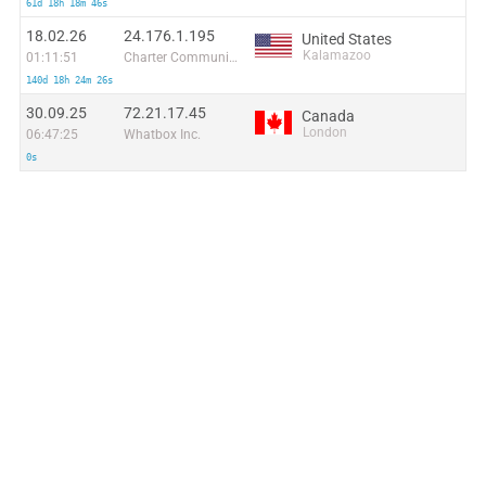
61d 18h 18m 46s
18.02.26
24.176.1.195
United States
Kalamazoo
01:11:51
Charter Communications
140d 18h 24m 26s
30.09.25
72.21.17.45
Canada
London
06:47:25
Whatbox Inc.
0s