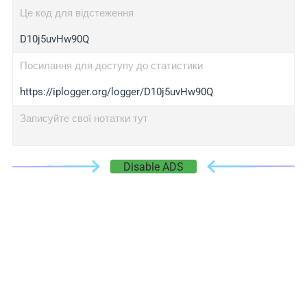
Це код для відстеження
D10j5uvHw90Q
Посилання для доступу до статистики
https://iplogger.org/logger/D10j5uvHw90Q
Записуйте свої нотатки тут
Disable ADS