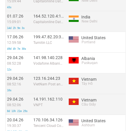
New Delhi
15:09:44
Capitalonline Data Service (HK) Co
43s
01.07.26
164.52.120.4:12041
India
New Delhi
15:09:01
Capitalonline Data Service (HK) Co
14d 2h 9m 3s
17.06.26
199.47.82.20:33830
United States
Portland
12:59:58
Turnitin LLC
49d 4h 7m 30s
29.04.26
141.98.140.228
Albania
Paskuqan
08:52:28
Vodafone Albania Sh.A.
12s
29.04.26
123.16.244.23
Vietnam
Tây Hồ
08:52:16
VietNam Post and Telecom Corporation
10s
29.04.26
14.191.162.110
Vietnam
Cầu Giấy
08:52:06
VNPT
8d 13h 21m 29s
20.04.26
170.106.34.126
United States
Ashburn
19:30:37
Tencent Cloud Computing (Beijing) Co