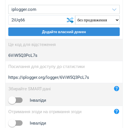
Додайте власний домен
iplogger.org
upgrade
Це код для відстеження
wl.gl
upgrade
6ViW5Q3PcL7s
ed.tc
upgrade
bc.ax
upgrade
Посилання для доступу до статистики
https://iplogger.org/logger/6ViW5Q3PcL7s
iplogger.com
maper.info
Збирайте SMART-дані
iplogger.co
Інваліди
2no.co
Отримання згоди на отримання згоди
yip.su
iplogger.info
Інваліди