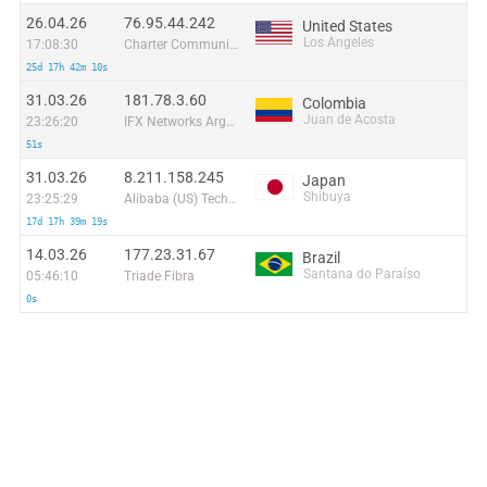
26.04.26
76.95.44.242
United States
Los Angeles
17:08:30
Charter Communications
25d 17h 42m 10s
31.03.26
181.78.3.60
Colombia
Juan de Acosta
23:26:20
IFX Networks Argentina S.R.L
51s
31.03.26
8.211.158.245
Japan
Shibuya
23:25:29
Alibaba (US) Technology Co., Ltd.
17d 17h 39m 19s
14.03.26
177.23.31.67
Brazil
Santana do Paraíso
05:46:10
Triade Fibra
0s