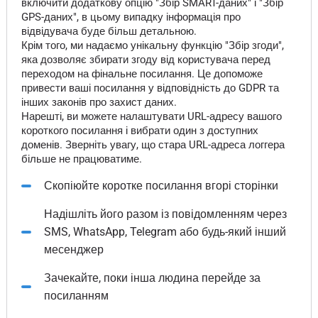
включити додаткову опцію "Збір SMART-даних" і "Збір
GPS-даних", в цьому випадку інформація про
відвідувача буде більш детальною.
Крім того, ми надаємо унікальну функцію "Збір згоди",
яка дозволяє збирати згоду від користувача перед
переходом на фінальне посилання. Це допоможе
привести ваші посилання у відповідність до GDPR та
інших законів про захист даних.
Нарешті, ви можете налаштувати URL-адресу вашого
короткого посилання і вибрати один з доступних
доменів. Зверніть увагу, що стара URL-адреса логгера
більше не працюватиме.
Скопіюйте коротке посилання вгорі сторінки
Надішліть його разом із повідомленням через
SMS, WhatsApp, Telegram або будь-який інший
месенджер
Зачекайте, поки інша людина перейде за
посиланням