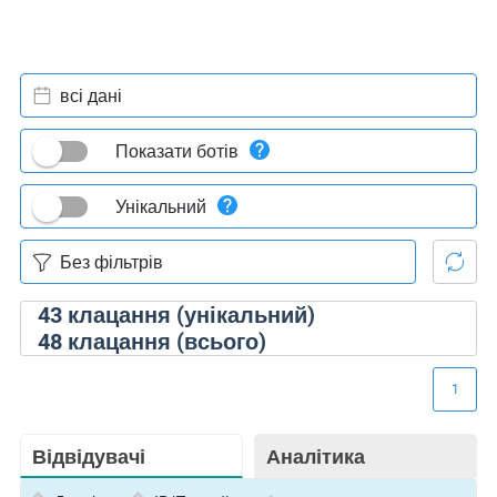
всі дані
Показати ботів
Унікальний
43
клацання (унікальний)
48
клацання (всього)
1
Відвідувачі
Аналітика