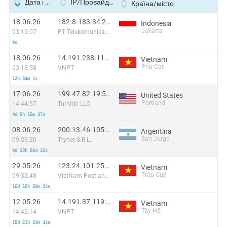
Дата і час
IP/Провайдер
Країна/місто
18.06.26
182.8.183.34:22506
Indonesia
Jakarta
03:19:07
PT Telekomunikasi Selular Indonesia
9s
18.06.26
14.191.238.118:29377
Vietnam
Phù Cát
03:18:58
VNPT
12h 34m 1s
17.06.26
199.47.82.19:50826
United States
Portland
14:44:57
Turnitin LLC
9d 5h 15m 37s
08.06.26
200.13.46.105:53424
Argentina
San Jorge
09:29:20
Trynet S.R.L.
9d 23h 56m 32s
29.05.26
123.24.101.251:38127
Vietnam
Trâu Quỳ
09:32:48
VietNam Post and Telecom Corporation
16d 18h 50m 34s
12.05.26
14.191.37.119:21514
Vietnam
Tây Hồ
14:42:14
VNPT
15d 21h 33m 44s