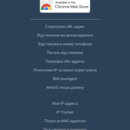
Скорочувач URL-адрес
Відстеження місцезнаходження
Відстежувати номер телефону
Піксель відстеження
Перевірка URL-адреси
Лічильники IP та панелі користувача
Мій UserAgent
WHOIS пошук домену
Моя IP-адреса
IP Tracker
Пошук за MAC-адресою
Тест швидкості Інтернету