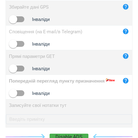
iplog.co
Збирайте дані GPS
iplogger.cn
Інваліди
Сповіщення (на E-mail/в Telegram)
Інваліди
Прямі параметри GET
Інваліди
Попередній перегляд пункту призначення
Інваліди
Записуйте свої нотатки тут
Disable ADS