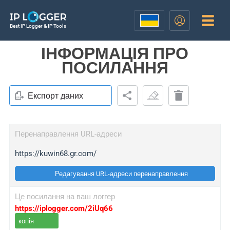
Best IP Logger & IP Tools
ІНФОРМАЦІЯ ПРО
ПОСИЛАННЯ
Експорт даних
Перенаправлення URL-адреси
https://kuwin68.gr.com/
Редагування URL-адреси перенаправлення
Це посилання на ваш логгер
https://iplogger.com/2iUq66
копія