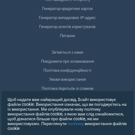
Генератор кредитних карток
Генератор випадкових IP-адрес
Генератор агентів користувачів
Питання
Зв'яжіться з нами
Повідомити про зловживання
Політика конфіденційності
Умови використання
Політика боротьби зі спамом
Відповідність GDPR
Щоб надати вам найкращий досвід, $сайт використовує
файли cookie. Використання означає, що ви погоджуєтесь на
Видалити мої дані
їх використання. Ми опублікували нову політику
використання файлів cookie, з якою вам слід ознайомитися,
Відкликати згоду
щоб дізнатися більше про файли cookie, які ми
використовуємо. Переглянути
політику
використання файлів
cookie
ЗАРЕЄСТРУВАТИСЯ