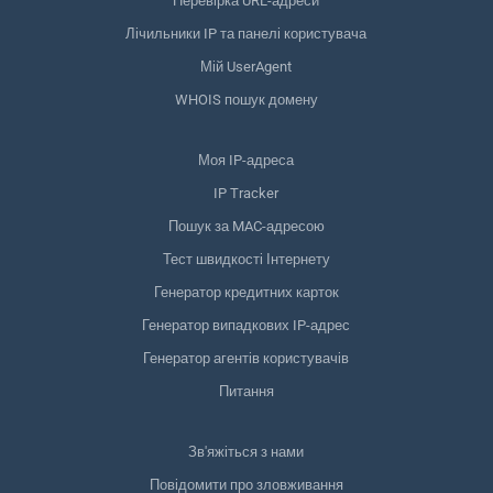
Перевірка URL-адреси
Лічильники IP та панелі користувача
Мій UserAgent
WHOIS пошук домену
Моя IP-адреса
IP Tracker
Пошук за MAC-адресою
Тест швидкості Інтернету
Генератор кредитних карток
Генератор випадкових IP-адрес
Генератор агентів користувачів
Питання
Зв'яжіться з нами
Повідомити про зловживання