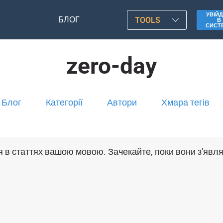
УВІЙД
БЛОГ
TOOLS
В
СИСТ
zero-day
Блог
Категорії
Автори
Хмара тегів