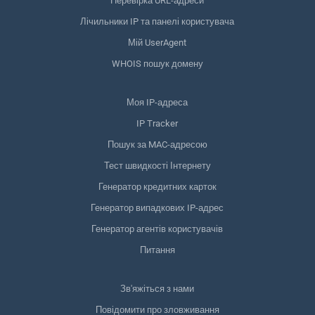
Перевірка URL-адреси
Лічильники IP та панелі користувача
Мій UserAgent
WHOIS пошук домену
Моя IP-адреса
IP Tracker
Пошук за MAC-адресою
Тест швидкості Інтернету
Генератор кредитних карток
Генератор випадкових IP-адрес
Генератор агентів користувачів
Питання
Зв'яжіться з нами
Повідомити про зловживання