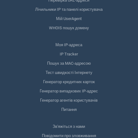
Перевірка URL-адреси
Лічильники IP та панелі користувача
Мій UserAgent
WHOIS пошук домену
Моя IP-адреса
IP Tracker
Пошук за MAC-адресою
Тест швидкості Інтернету
Генератор кредитних карток
Генератор випадкових IP-адрес
Генератор агентів користувачів
Питання
Зв'яжіться з нами
Повідомити про зловживання