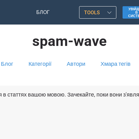
УВІЙД
БЛОГ
TOOLS
В
СИСТ
spam-wave
Блог
Категорії
Автори
Хмара тегів