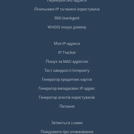
Перевірка URL-адреси
Лічильники IP та панелі користувача
Мій UserAgent
WHOIS пошук домену
Моя IP-адреса
IP Tracker
Пошук за MAC-адресою
Тест швидкості Інтернету
Генератор кредитних карток
Генератор випадкових IP-адрес
Генератор агентів користувачів
Питання
Зв'яжіться з нами
Повідомити про зловживання