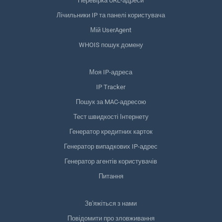
Перевірка URL-адреси
Лічильники IP та панелі користувача
Мій UserAgent
WHOIS пошук домену
Моя IP-адреса
IP Tracker
Пошук за MAC-адресою
Тест швидкості Інтернету
Генератор кредитних карток
Генератор випадкових IP-адрес
Генератор агентів користувачів
Питання
Зв'яжіться з нами
Повідомити про зловживання