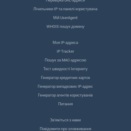
Перевірка URL-адреси
Лічильники IP та панелі користувача
Мій UserAgent
WHOIS пошук домену
Моя IP-адреса
IP Tracker
Пошук за MAC-адресою
Тест швидкості Інтернету
Генератор кредитних карток
Генератор випадкових IP-адрес
Генератор агентів користувачів
Питання
Зв'яжіться з нами
Повідомити про зловживання