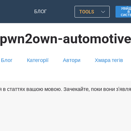
УВІЙД
БЛОГ
TOOLS
В
СИСТ
pwn2own-automotiv
Блог
Категорії
Автори
Хмара тегів