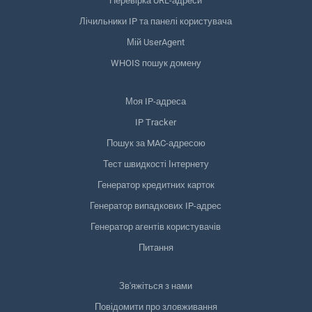
Перевірка URL-адреси
Лічильники IP та панелі користувача
Мій UserAgent
WHOIS пошук домену
Моя IP-адреса
IP Tracker
Пошук за MAC-адресою
Тест швидкості Інтернету
Генератор кредитних карток
Генератор випадкових IP-адрес
Генератор агентів користувачів
Питання
Зв'яжіться з нами
Повідомити про зловживання