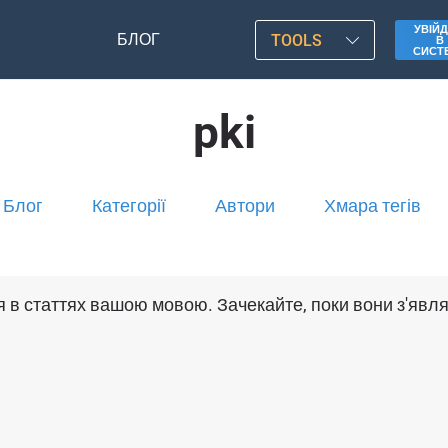
УВІЙД
БЛОГ
TOOLS
В
СИСТ
pki
Блог
Категорії
Автори
Хмара тегів