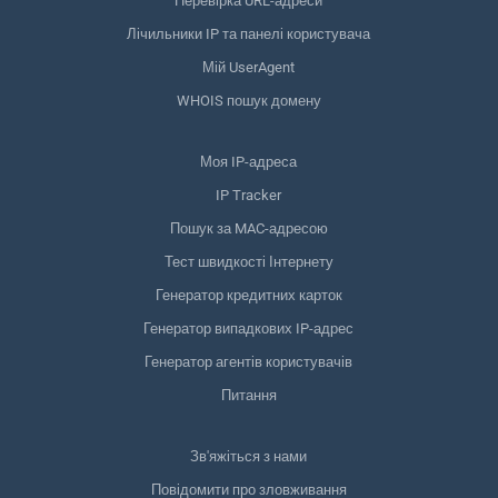
Перевірка URL-адреси
Лічильники IP та панелі користувача
Мій UserAgent
WHOIS пошук домену
Моя IP-адреса
IP Tracker
Пошук за MAC-адресою
Тест швидкості Інтернету
Генератор кредитних карток
Генератор випадкових IP-адрес
Генератор агентів користувачів
Питання
Зв'яжіться з нами
Повідомити про зловживання