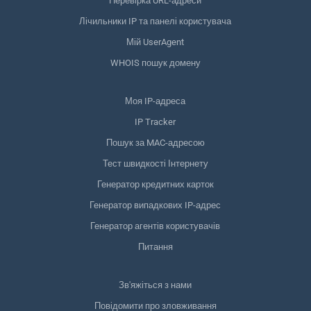
Перевірка URL-адреси
Лічильники IP та панелі користувача
Мій UserAgent
WHOIS пошук домену
Моя IP-адреса
IP Tracker
Пошук за MAC-адресою
Тест швидкості Інтернету
Генератор кредитних карток
Генератор випадкових IP-адрес
Генератор агентів користувачів
Питання
Зв'яжіться з нами
Повідомити про зловживання