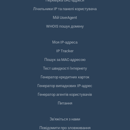
Перевірка URL-адреси
Лічильники IP та панелі користувача
Мій UserAgent
WHOIS пошук домену
Моя IP-адреса
IP Tracker
Пошук за MAC-адресою
Тест швидкості Інтернету
Генератор кредитних карток
Генератор випадкових IP-адрес
Генератор агентів користувачів
Питання
Зв'яжіться з нами
Повідомити про зловживання