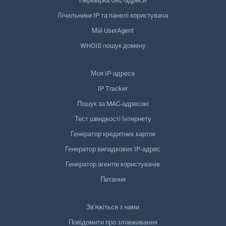
Перевірка URL-адреси
Лічильники IP та панелі користувача
Мій UserAgent
WHOIS пошук домену
Моя IP-адреса
IP Tracker
Пошук за MAC-адресою
Тест швидкості Інтернету
Генератор кредитних карток
Генератор випадкових IP-адрес
Генератор агентів користувачів
Питання
Зв'яжіться з нами
Повідомити про зловживання