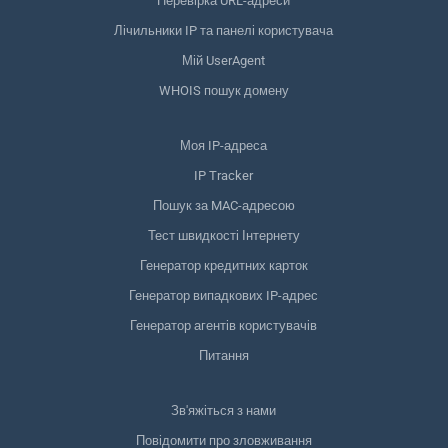
Перевірка URL-адреси
Лічильники IP та панелі користувача
Мій UserAgent
WHOIS пошук домену
Моя IP-адреса
IP Tracker
Пошук за MAC-адресою
Тест швидкості Інтернету
Генератор кредитних карток
Генератор випадкових IP-адрес
Генератор агентів користувачів
Питання
Зв'яжіться з нами
Повідомити про зловживання