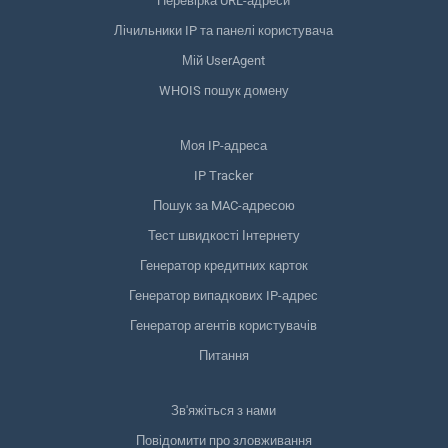
Перевірка URL-адреси
Лічильники IP та панелі користувача
Мій UserAgent
WHOIS пошук домену
Моя IP-адреса
IP Tracker
Пошук за MAC-адресою
Тест швидкості Інтернету
Генератор кредитних карток
Генератор випадкових IP-адрес
Генератор агентів користувачів
Питання
Зв'яжіться з нами
Повідомити про зловживання