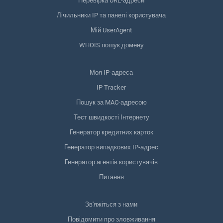
Перевірка URL-адреси
Лічильники IP та панелі користувача
Мій UserAgent
WHOIS пошук домену
Моя IP-адреса
IP Tracker
Пошук за MAC-адресою
Тест швидкості Інтернету
Генератор кредитних карток
Генератор випадкових IP-адрес
Генератор агентів користувачів
Питання
Зв'яжіться з нами
Повідомити про зловживання