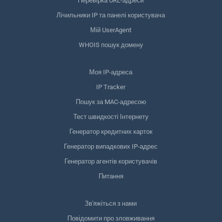
Перевірка URL-адреси
Лічильники IP та панелі користувача
Мій UserAgent
WHOIS пошук домену
Моя IP-адреса
IP Tracker
Пошук за MAC-адресою
Тест швидкості Інтернету
Генератор кредитних карток
Генератор випадкових IP-адрес
Генератор агентів користувачів
Питання
Зв'яжіться з нами
Повідомити про зловживання