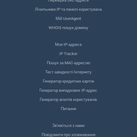
Перевірка URL-адреси
Лічильники IP та панелі користувача
Мій UserAgent
WHOIS пошук домену
Моя IP-адреса
IP Tracker
Пошук за MAC-адресою
Тест швидкості Інтернету
Генератор кредитних карток
Генератор випадкових IP-адрес
Генератор агентів користувачів
Питання
Зв'яжіться з нами
Повідомити про зловживання