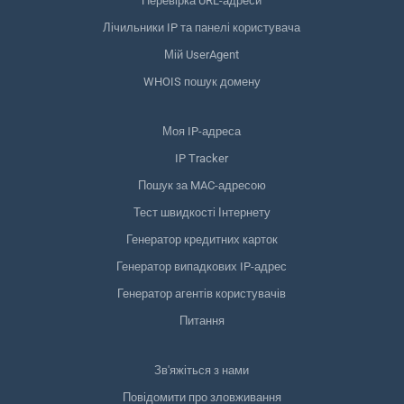
Перевірка URL-адреси
Лічильники IP та панелі користувача
Мій UserAgent
WHOIS пошук домену
Моя IP-адреса
IP Tracker
Пошук за MAC-адресою
Тест швидкості Інтернету
Генератор кредитних карток
Генератор випадкових IP-адрес
Генератор агентів користувачів
Питання
Зв'яжіться з нами
Повідомити про зловживання