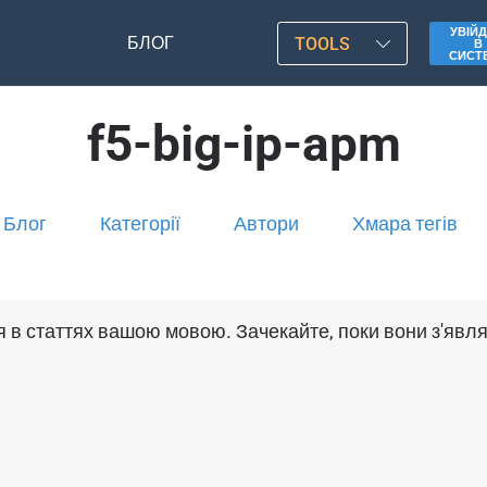
УВІЙД
БЛОГ
TOOLS
В
СИСТ
f5-big-ip-apm
Блог
Категорії
Автори
Хмара тегів