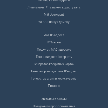
Перевірка URL-адреси
Лічильники IP та панелі користувача
Мій UserAgent
WHOIS пошук домену
Моя IP-адреса
IP Tracker
Пошук за MAC-адресою
Тест швидкості Інтернету
Генератор кредитних карток
Генератор випадкових IP-адрес
Генератор агентів користувачів
Питання
Зв'яжіться з нами
Повідомити про зловживання