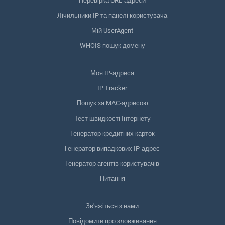
Перевірка URL-адреси
Лічильники IP та панелі користувача
Мій UserAgent
WHOIS пошук домену
Моя IP-адреса
IP Tracker
Пошук за MAC-адресою
Тест швидкості Інтернету
Генератор кредитних карток
Генератор випадкових IP-адрес
Генератор агентів користувачів
Питання
Зв'яжіться з нами
Повідомити про зловживання