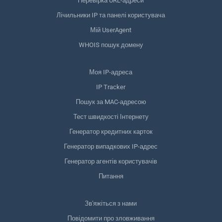
Перевірка URL-адреси
Лічильники IP та панелі користувача
Мій UserAgent
WHOIS пошук домену
Моя IP-адреса
IP Tracker
Пошук за MAC-адресою
Тест швидкості Інтернету
Генератор кредитних карток
Генератор випадкових IP-адрес
Генератор агентів користувачів
Питання
Зв'яжіться з нами
Повідомити про зловживання