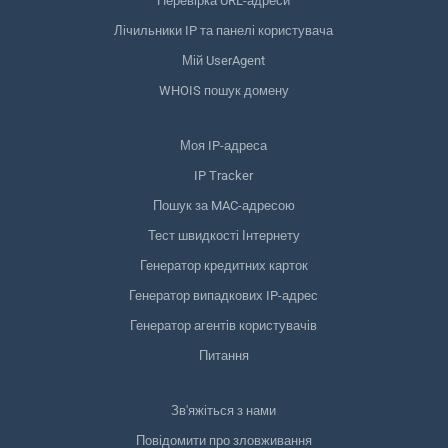
Перевірка URL-адреси
Лічильники IP та панелі користувача
Мій UserAgent
WHOIS пошук домену
Моя IP-адреса
IP Tracker
Пошук за MAC-адресою
Тест швидкості Інтернету
Генератор кредитних карток
Генератор випадкових IP-адрес
Генератор агентів користувачів
Питання
Зв'яжіться з нами
Повідомити про зловживання