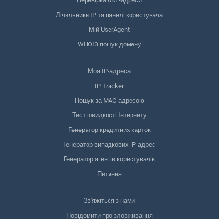
Перевірка URL-адреси
Лічильники IP та панелі користувача
Мій UserAgent
WHOIS пошук домену
Моя IP-адреса
IP Tracker
Пошук за MAC-адресою
Тест швидкості Інтернету
Генератор кредитних карток
Генератор випадкових IP-адрес
Генератор агентів користувачів
Питання
Зв'яжіться з нами
Повідомити про зловживання