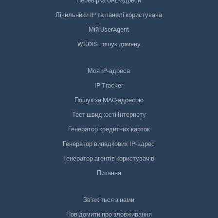
Перевірка URL-адреси
Лічильники IP та панелі користувача
Мій UserAgent
WHOIS пошук домену
Моя IP-адреса
IP Tracker
Пошук за MAC-адресою
Тест швидкості Інтернету
Генератор кредитних карток
Генератор випадкових IP-адрес
Генератор агентів користувачів
Питання
Зв'яжіться з нами
Повідомити про зловживання