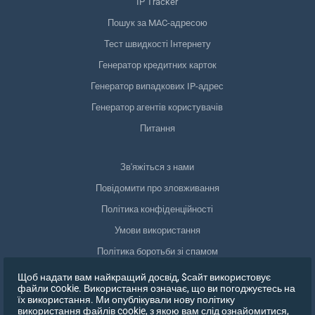
IP Tracker
Пошук за MAC-адресою
Тест швидкості Інтернету
Генератор кредитних карток
Генератор випадкових IP-адрес
Генератор агентів користувачів
Питання
Зв'яжіться з нами
Повідомити про зловживання
Політика конфіденційності
Умови використання
Політика боротьби зі спамом
Відповідність GDPR
Щоб надати вам найкращий досвід, $сайт використовує
файли cookie. Використання означає, що ви погоджуєтесь на
Видалити мої дані
їх використання. Ми опублікували нову політику
використання файлів cookie, з якою вам слід ознайомитися,
Відкликати згоду