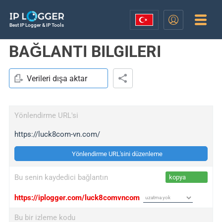
Best IP Logger & IP Tools
BAĞLANTI BILGILERI
Verileri dışa aktar
Yönlendirme URL'si
https://luck8com-vn.com/
Yönlendirme URL'sini düzenleme
Bu senin kaydedici bağlantın
kopya
https://iplogger.com/luck8comvncom
Bu bir izleme kodu