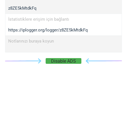
z8ZE5kMtdkFq
İstatistiklere erişim için bağlantı
https://iplogger.org/logger/z8ZE5kMtdkFq
Notlarınızı buraya koyun
Disable ADS