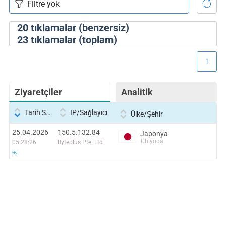
20
tıklamalar (benzersiz)
23
tıklamalar (toplam)
1
Ziyaretçiler
Analitik
Tarih Saati
IP/Sağlayıcı
Ülke/Şehir
25.04.2026
150.5.132.84
Japonya
Chiyoda
05:28:26
Byteplus Pte. Ltd.
0s