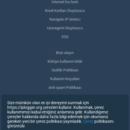
İnternet hız testi
Kredi Kartları Oluşturucu
Rastgele IP üreteci
Useragent Oluşturucu
SSS
Bize ulaşın
Kötüye kullanım bildir
Gizlilik Politikası
Kullanım Koşulları
Anti-spam Politikası
GDPR Uyumluluğu
Size mümkün olan en iyi deneyimi sunmak için
Verilerimi sil
https://iplogger.org çerezleri kullanır. Kullanmak, çerez
kullanımımızı kabul ettiğiniz anlamına gelir. Kullandığımız
Onayınızı geri çekin
çerezler hakkında daha fazla bilgi edinmek için okumanız
gereken yeni bir çerez politikası yayınladık.
Çerez
politikasını
görüntüle