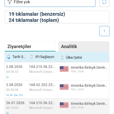
19
tıklamalar (benzersiz)
24
tıklamalar (toplam)
1
Ziyaretçiler
Analitik
Tarih Saati
IP/Sağlayıcı
Ülke/Şehir
2.08.2026
104.210.56.224:2503
Amerika Birleşik Devletleri
San Jose
04:36:32
Microsoft Corporation
2s
2.08.2026
168.62.202.23:54962
Amerika Birleşik Devletleri
San Jose
04:36:30
Microsoft Corporation
7d 4h 21m 27s
26.07.2026
104.210.56.224:26177
Amerika Birleşik Devletleri
San Jose
00:15:03
Microsoft Corporation
1s