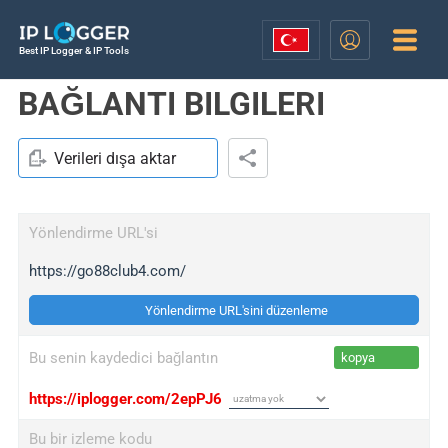
Best IP Logger & IP Tools
BAĞLANTI BILGILERI
Verileri dışa aktar
Yönlendirme URL'si
https://go88club4.com/
Yönlendirme URL'sini düzenleme
Bu senin kaydedici bağlantın
kopya
https://iplogger.com/2epPJ6
Bu bir izleme kodu