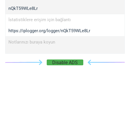
nQkT59WLe8Lr
İstatistiklere erişim için bağlantı
https://iplogger.org/logger/nQkT59WLe8Lr
Notlarınızı buraya koyun
Disable ADS