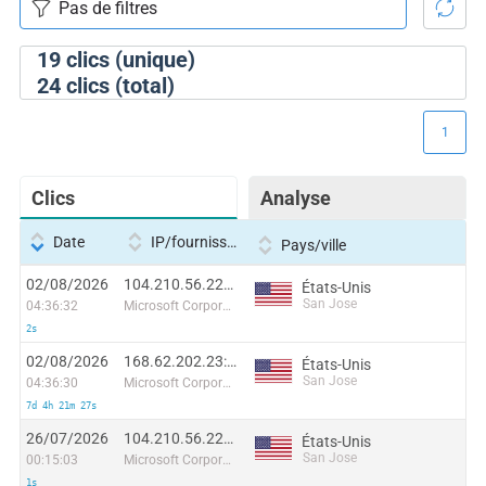
19
clics (unique)
24
clics (total)
1
Clics
Analyse
Date
IP/fournisseur
Pays/ville
02/08/2026
104.210.56.224:2503
États-Unis
San Jose
04:36:32
Microsoft Corporation
2s
02/08/2026
168.62.202.23:54962
États-Unis
San Jose
04:36:30
Microsoft Corporation
7d 4h 21m 27s
26/07/2026
104.210.56.224:26177
États-Unis
San Jose
00:15:03
Microsoft Corporation
1s