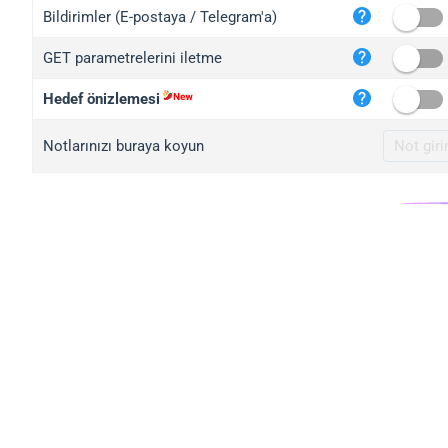
iplo
Bildirimler (E-postaya / Telegram'a)
mape
GET parametrelerini iletme
iplo
2no.
Hedef önizlemesi
yip.
Notlarınızı buraya koyun
iplo
iplo
iplo