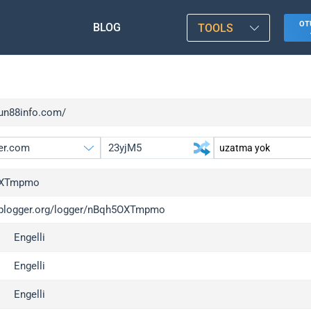
OT
BLOG
TOOLS
jun88info.com/
OXTmpmo
/iplogger.org/logger/nBqh5OXTmpmo
gger.org
upgrade
Engelli
l
upgrade
c
upgrade
Engelli
x
upgrade
Engelli