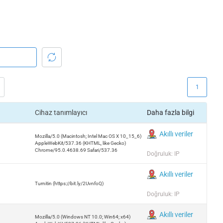
1
Cihaz tanımlayıcı
Daha fazla bilgi
Akıllı veriler
Mozilla/5.0 (Macintosh; Intel Mac OS X 10_15_6)
AppleWebKit/537.36 (KHTML, like Gecko)
Chrome/95.0.4638.69 Safari/537.36
Doğruluk: IP
Akıllı veriler
Turnitin (https://bit.ly/2UvnfoQ)
Doğruluk: IP
Akıllı veriler
Mozilla/5.0 (Windows NT 10.0; Win64; x64)