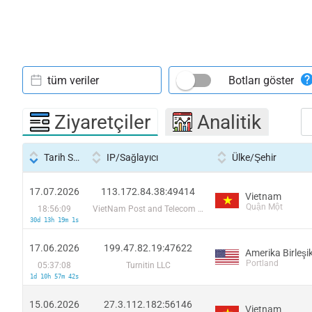
tüm veriler
Botları göster
Ziyaretçiler
Analitik
Tarih Saati
IP/Sağlayıcı
Ülke/Şehir
17.07.2026
113.172.84.38:49414
Vietnam
Quận Một
18:56:09
VietNam Post and Telecom Corporation
30d 13h 19m 1s
17.06.2026
199.47.82.19:47622
Portland
05:37:08
Turnitin LLC
1d 10h 57m 42s
15.06.2026
27.3.112.182:56146
Vietnam