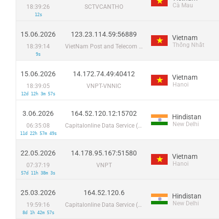
Cà Mau
18:39:26
SCTVCANTHO
12s
15.06.2026
123.23.114.59:56889
Vietnam
Thống Nhất
18:39:14
VietNam Post and Telecom Corporation
9s
15.06.2026
14.172.74.49:40412
Vietnam
Hanoi
18:39:05
VNPT-VNNIC
12d 12h 3m 57s
3.06.2026
164.52.120.12:15702
Hindistan
New Delhi
06:35:08
Capitalonline Data Service (HK) Co
11d 22h 57m 49s
22.05.2026
14.178.95.167:51580
Vietnam
Hanoi
07:37:19
VNPT
57d 11h 38m 3s
25.03.2026
164.52.120.6
Hindistan
New Delhi
19:59:16
Capitalonline Data Service (HK) Co
8d 1h 42m 57s