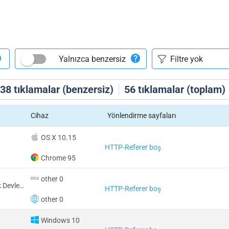
Yalnızca benzersiz
38
tıklamalar (benzersiz)
56
tıklamalar (toplam)
Cihaz
Yönlendirme sayfaları
OS X 10.15
HTTP-Referer boş
Chrome 95
other 0
Amerika Birleşik Devletleri
HTTP-Referer boş
other 0
Windows 10