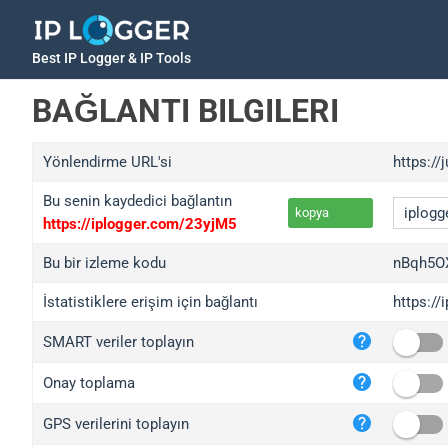
Best IP Logger & IP Tools
BAĞLANTI BILGILERI
Yönlendirme URL'si
https://
Bu senin kaydedici bağlantın
kopya
https://iplogger.com/23yjM5
Bu bir izleme kodu
nBqh5
İstatistiklere erişim için bağlantı
https:/
iplo
SMART veriler toplayın
wl.g
ed.t
Onay toplama
bc.a
GPS verilerini toplayın