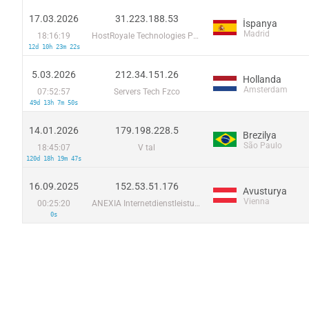
17.03.2026
31.223.188.53
İspanya
Madrid
18:16:19
HostRoyale Technologies Pvt Ltd
12d 10h 23m 22s
5.03.2026
212.34.151.26
Hollanda
Amsterdam
07:52:57
Servers Tech Fzco
49d 13h 7m 50s
14.01.2026
179.198.228.5
Brezilya
São Paulo
18:45:07
V tal
120d 18h 19m 47s
16.09.2025
152.53.51.176
Avusturya
Vienna
00:25:20
ANEXIA Internetdienstleistungs GmbH
0s