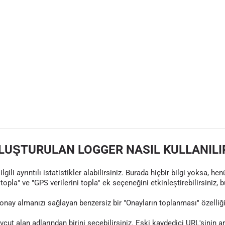
LUŞTURULAN LOGGER NASIL KULLANILI
gili ayrıntılı istatistikler alabilirsiniz. Burada hiçbir bilgi yoksa, 
topla" ve "GPS verilerini topla" ek seçeneğini etkinleştirebilirsiniz, 
nay almanızı sağlayan benzersiz bir "Onayların toplanması" özelliği
evcut alan adlarından birini seçebilirsiniz. Eski kaydedici URL'sinin 