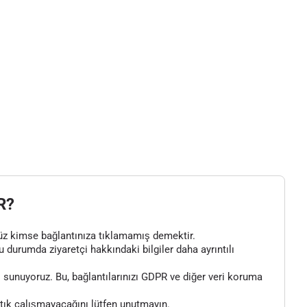
R?
henüz kimse bağlantınıza tıklamamış demektir.
bu durumda ziyaretçi hakkındaki bilgiler daha ayrıntılı
 sunuyoruz. Bu, bağlantılarınızı GDPR ve diğer veri koruma
artık çalışmayacağını lütfen unutmayın.