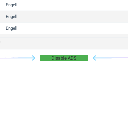
gger.com
Engelli
r.info
Engelli
gger.co
co
Engelli
su
gger.info
g.co
Disable ADS
gger.cn