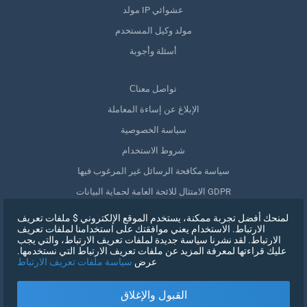
مولد IP عشوائي
مولد وكيل المستخدم
أسئلة وأجوبة
Сتواصل معنا
الإبلاغ عن إساءة المعاملة
سياسة الخصوصية
شروط الاستخدام
سياسة مكافحة الرسائل غير المرغوب فيها
الامتثال للائحة العامة لحماية البيانات GDPR
حذف بياناتي
لمنحك أفضل تجربة ممكنة، يستخدم الموقع الإلكتروني $ ملفات تعريف
الارتباط. الاستخدام يعني موافقتك على استخدامنا لملفات تعريف
سحب الموافقة
الارتباط. لقد نشرنا سياسة جديدة لملفات تعريف الارتباط، والتي يجب
عليك قراءتها لمعرفة المزيد عن ملفات تعريف الارتباط التي نستخدمها.
عرض
سياسة ملفات تعريف الارتباط
التسجيل
القبول والإغلاق
X