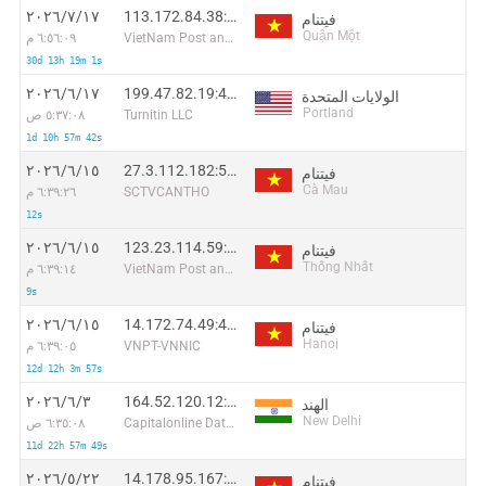
113.172.84.38:49414
١٧‏/٧‏/٢٠٢٦
فيتنام
Quận Một
VietNam Post and Telecom Corporation
٦:٥٦:٠٩ م
30d 13h 19m 1s
199.47.82.19:47622
١٧‏/٦‏/٢٠٢٦
الولايات المتحدة
Portland
Turnitin LLC
٥:٣٧:٠٨ ص
1d 10h 57m 42s
27.3.112.182:56146
١٥‏/٦‏/٢٠٢٦
فيتنام
Cà Mau
SCTVCANTHO
٦:٣٩:٢٦ م
12s
123.23.114.59:56889
١٥‏/٦‏/٢٠٢٦
فيتنام
Thống Nhất
VietNam Post and Telecom Corporation
٦:٣٩:١٤ م
9s
14.172.74.49:40412
١٥‏/٦‏/٢٠٢٦
فيتنام
Hanoi
VNPT-VNNIC
٦:٣٩:٠٥ م
12d 12h 3m 57s
164.52.120.12:15702
٣‏/٦‏/٢٠٢٦
الهند
New Delhi
Capitalonline Data Service (HK) Co
٦:٣٥:٠٨ ص
11d 22h 57m 49s
14.178.95.167:51580
٢٢‏/٥‏/٢٠٢٦
فيتنام