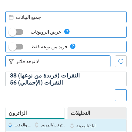
جميع البيانات
عرض الروبوتات
فريد من نوعه فقط
النقرات (فريدة من نوعها)
38
النقرات (الإجمالي)
56
1
التحليلات
الزائرون
بروتوكول الإنترنت/المزود
التاريخ والوقت
البلد/المدينة