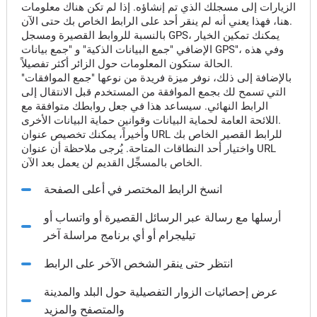
الزيارات إلى مسجلك الذي تم إنشاؤه. إذا لم تكن هناك معلومات
هنا، فهذا يعني أنه لم ينقر أحد على الرابط الخاص بك حتى الآن.
بالنسبة للروابط القصيرة ومسجل GPS، يمكنك تمكين الخيار
الإضافي "جمع البيانات الذكية" و "جمع بيانات GPS"، وفي هذه
الحالة ستكون المعلومات حول الزائر أكثر تفصيلاً.
بالإضافة إلى ذلك، نوفر ميزة فريدة من نوعها "جمع الموافقات"
التي تسمح لك بجمع الموافقة من المستخدم قبل الانتقال إلى
الرابط النهائي. سيساعد هذا في جعل روابطك متوافقة مع
اللائحة العامة لحماية البيانات وقوانين حماية البيانات الأخرى.
وأخيراً، يمكنك تخصيص عنوان URL للرابط القصير الخاص بك
واختيار أحد النطاقات المتاحة. يُرجى ملاحظة أن عنوان URL
الخاص بالمسجِّل القديم لن يعمل بعد الآن.
انسخ الرابط المختصر في أعلى الصفحة
أرسلها مع رسالة عبر الرسائل القصيرة أو واتساب أو
تيليجرام أو أي برنامج مراسلة آخر
انتظر حتى ينقر الشخص الآخر على الرابط
عرض إحصائيات الزوار التفصيلية حول البلد والمدينة
والمتصفح والمزيد