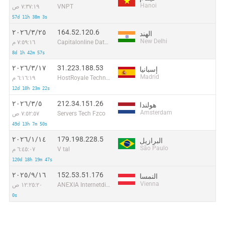
Hanoi
VNPT
٧:٣٧:١٩ ص
57d 11h 38m 3s
164.52.120.6
٢٥‏/٣‏/٢٠٢٦
الهند
New Delhi
Capitalonline Data Service (HK) Co
٧:٥٩:١٦ م
8d 1h 42m 57s
31.223.188.53
١٧‏/٣‏/٢٠٢٦
إسبانيا
Madrid
HostRoyale Technologies Pvt Ltd
٦:١٦:١٩ م
12d 10h 23m 22s
212.34.151.26
٥‏/٣‏/٢٠٢٦
هولندا
Amsterdam
Servers Tech Fzco
٧:٥٢:٥٧ ص
49d 13h 7m 50s
179.198.228.5
١٤‏/١‏/٢٠٢٦
البرازيل
São Paulo
V tal
٦:٤٥:٠٧ م
120d 18h 19m 47s
152.53.51.176
١٦‏/٩‏/٢٠٢٥
النمسا
Vienna
ANEXIA Internetdienstleistungs GmbH
١٢:٢٥:٢٠ ص
0s