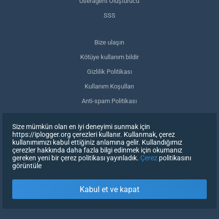
Useragent Oluşturucu
SSS
Bize ulaşın
Kötüye kullanım bildir
Gizlilik Politikası
Kullanım Koşulları
Anti-spam Politikası
GDPR Uyumluluğu
Size mümkün olan en iyi deneyimi sunmak için
Verilerimi sil
https://iplogger.org çerezleri kullanır. Kullanmak, çerez
kullanımımızı kabul ettiğiniz anlamına gelir. Kullandığımız
Onayınızı geri çekin
çerezler hakkında daha fazla bilgi edinmek için okumanız
gereken yeni bir çerez politikası yayınladık.
Çerez
politikasını
görüntüle
KAYDOLUN
Kabul et ve kapat
X
OTURUM AÇ