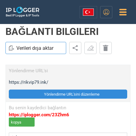
Best IP Logger & IP Tools
BAĞLANTI BILGILERI
Verileri dışa aktar
Yönlendirme URL'si
https://rikvip79.ink/
Yönlendirme URL'sini düzenleme
Bu senin kaydedici bağlantın
https://iplogger.com/23Zhm6
kopya