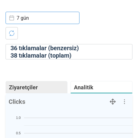
7 gün
36
tıklamalar (benzersiz)
38
tıklamalar (toplam)
Ziyaretçiler
Analitik
Clicks
1.0
0.5