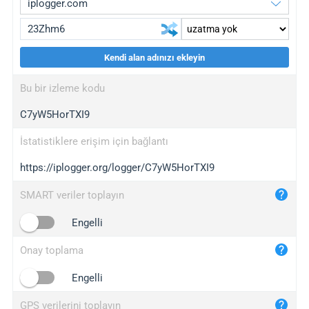
Kendi alan adınızı ekleyin
iplogger.org
upgrade
Bu bir izleme kodu
wl.gl
upgrade
C7yW5HorTXI9
ed.tc
upgrade
bc.ax
upgrade
İstatistiklere erişim için bağlantı
https://iplogger.org/logger/C7yW5HorTXI9
iplogger.com
maper.info
SMART veriler toplayın
iplogger.co
Engelli
2no.co
Onay toplama
yip.su
iplogger.info
Engelli
iplog.co
GPS verilerini toplayın