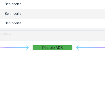
gger.com
Behinderte
r.info
Behinderte
gger.co
co
Behinderte
su
gger.info
g.co
Disable ADS
gger.cn