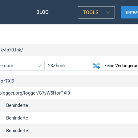
BLOG
TOOLS
EINTRA
rikvip79.ink/
orTXI9
/iplogger.org/logger/C7yW5HorTXI9
gger.org
Behinderte
l
c
Behinderte
x
Behinderte