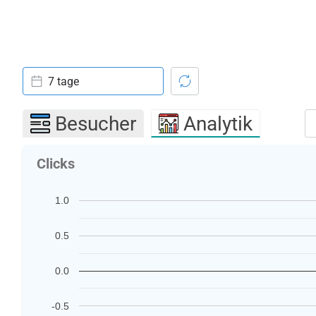
7 tage
Besucher
Analytik
Clicks
1.0
0.5
0.0
-0.5