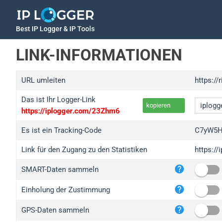
Best IP Logger & IP Tools
LINK-INFORMATIONEN
URL umleiten
https://
Das ist Ihr Logger-Link
kopieren
https://iplogger.com/23Zhm6
Es ist ein Tracking-Code
C7yW5H
Link für den Zugang zu den Statistiken
https:/
iplo
SMART-Daten sammeln
wl.g
ed.t
Einholung der Zustimmung
bc.a
GPS-Daten sammeln