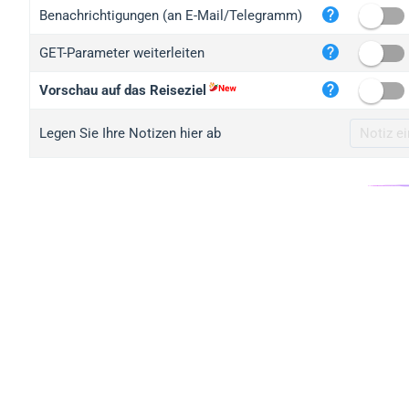
iplo
Benachrichtigungen (an E-Mail/Telegramm)
mape
GET-Parameter weiterleiten
iplo
2no.
Vorschau auf das Reiseziel
yip.
Legen Sie Ihre Notizen hier ab
iplo
iplo
iplo