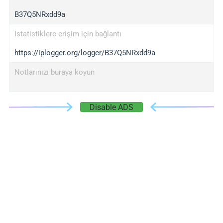
B37Q5NRxdd9a
İstatistiklere erişim için bağlantı
https://iplogger.org/logger/B37Q5NRxdd9a
Notlarınızı buraya koyun
Disable ADS