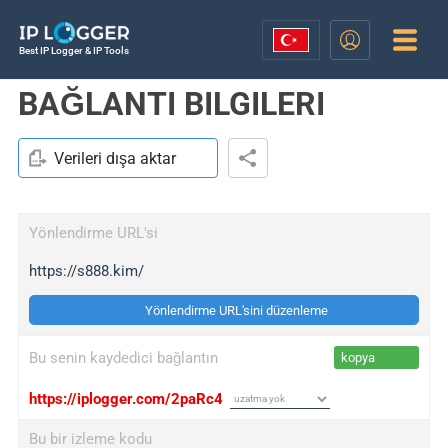
Best IP Logger & IP Tools
BAĞLANTI BILGILERI
Verileri dışa aktar
Yönlendirme URL'si
https://s888.kim/
Yönlendirme URL'sini düzenleme
Bu senin kaydedici bağlantın
kopya
https://iplogger.com/2paRc4
Bu bir izleme kodu