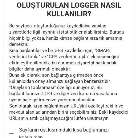
OLUŞTURULAN LOGGER NASIL
KULLANILIR?
Bu sayfada, oluşturduğunuz kaydediciye yapılan
ziyaretlerle ilgili ayrıntılı istatistikler alabilirsiniz. Burada
hiçbir bilgi yoksa, henüz kimse bağlantınıza tıklamamış
demektir.
Kısa bağlantılar ve bir GPS kaydedici için, "SMART
verilerini topla" ve "GPS verilerini topla" ek seçeneğini
etkinleştirebilirsiniz, bu durumda ziyaretçi hakkındaki
bilgiler daha ayrıntılı olacaktır.
Buna ek olarak, son bağlantıya gitmeden önce
kullanıcıdan onay almanızı sağlayan benzersiz bir
"Onayların toplanması" özelliği sunuyoruz. Bu,
bağlantılarınızı GDPR ve diğer veri koruma yasalarına
uygun hale getirmenize yardımcı olacaktır.
Son olarak, kısa bağlantınızın URL'sini özelleştirebilir ve
mevcut alan adlarından birini seçebilirsiniz. Eski kaydedici
URL'sinin artık çalışmayacağını lütfen unutmayın.
Sayfanın üst kısmındaki kısa bağlantınızı
kopyalayın