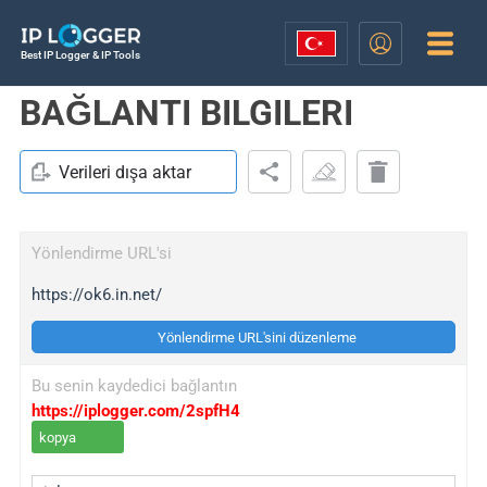
Best IP Logger & IP Tools
BAĞLANTI BILGILERI
Verileri dışa aktar
Yönlendirme URL'si
https://ok6.in.net/
Yönlendirme URL'sini düzenleme
Bu senin kaydedici bağlantın
https://iplogger.com/2spfH4
kopya