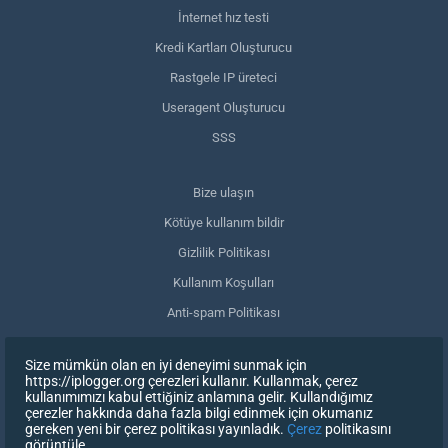
İnternet hız testi
Kredi Kartları Oluşturucu
Rastgele IP üreteci
Useragent Oluşturucu
SSS
Bize ulaşın
Kötüye kullanım bildir
Gizlilik Politikası
Kullanım Koşulları
Anti-spam Politikası
GDPR Uyumluluğu
Size mümkün olan en iyi deneyimi sunmak için
Verilerimi sil
https://iplogger.org çerezleri kullanır. Kullanmak, çerez
kullanımımızı kabul ettiğiniz anlamına gelir. Kullandığımız
Onayınızı geri çekin
çerezler hakkında daha fazla bilgi edinmek için okumanız
gereken yeni bir çerez politikası yayınladık.
Çerez
politikasını
görüntüle