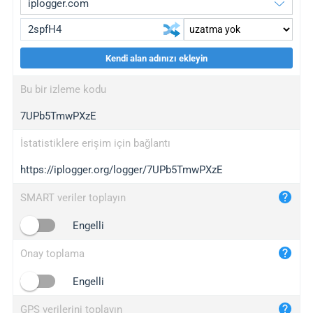
Kendi alan adınızı ekleyin
iplogger.org
upgrade
Bu bir izleme kodu
wl.gl
upgrade
7UPb5TmwPXzE
ed.tc
upgrade
bc.ax
upgrade
İstatistiklere erişim için bağlantı
https://iplogger.org/logger/7UPb5TmwPXzE
iplogger.com
maper.info
SMART veriler toplayın
iplogger.co
Engelli
2no.co
Onay toplama
yip.su
iplogger.info
Engelli
iplog.co
GPS verilerini toplayın