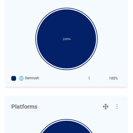
100%
Semrush
1
100%
Platforms