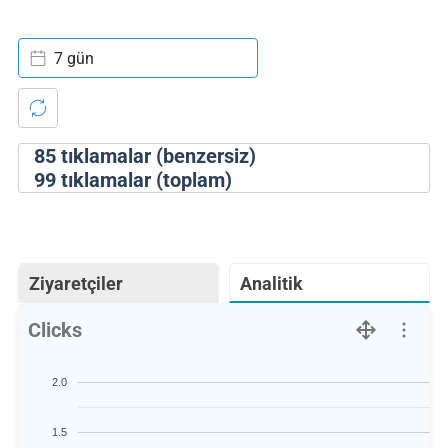
7 gün
85
tıklamalar (benzersiz)
99
tıklamalar (toplam)
Ziyaretçiler
Analitik
Clicks
2.0
1.5