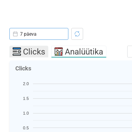
7 päeva
Clicks
Analüütika
Clicks
2.0
1.5
1.0
0.5