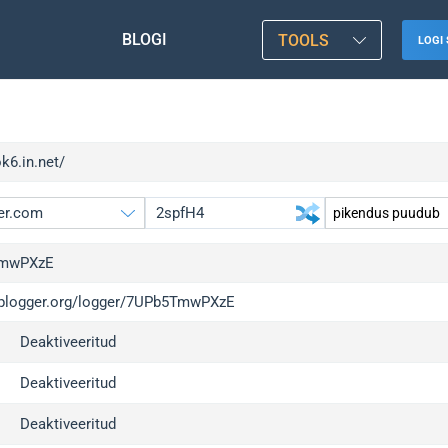
BLOGI
TOOLS
LOGI 
ok6.in.net/
mwPXzE
/iplogger.org/logger/7UPb5TmwPXzE
gger.org
up
Deaktiveeritud
l
up
c
up
Deaktiveeritud
x
up
Deaktiveeritud