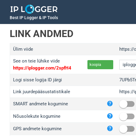
Best IP Logger & IP Tools
LINK ANDMED
Ülim viide
https://
See on teie lühike viide
koopia
https://iplogger.com/2spfH4
Logi sisse logija ID järgi
7UPb5T
Link juurdepääsustatistikale
https:/
iplo
SMART andmete kogumine
wl.g
ed.t
Nõusolekute kogumine
bc.a
GPS andmete kogumine