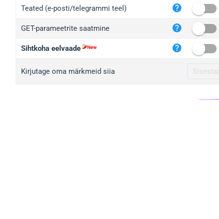
iplo
Teated (e-posti/telegrammi teel)
mape
GET-parameetrite saatmine
iplo
2no.
Sihtkoha eelvaade
yip.
Kirjutage oma märkmeid siia
iplo
iplo
iplo