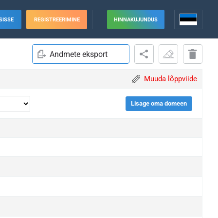
SISSE
REGISTREERIMINE
HINNAKUJUNDUS
Andmete eksport
Muuda lõppviide
Lisage oma domeen
grade
grade
grade
grade