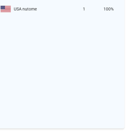
USA nutome
1
100%