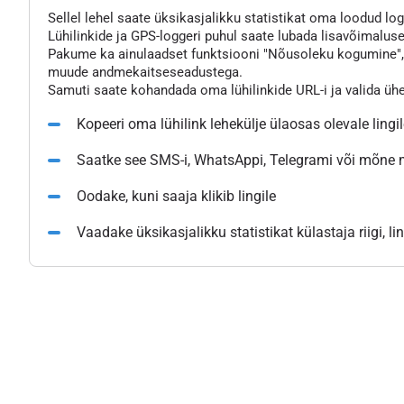
Sellel lehel saate üksikasjalikku statistikat oma loodud logg
Lühilinkide ja GPS-loggeri puhul saate lubada lisavõimaluse
Pakume ka ainulaadset funktsiooni "Nõusoleku kogumine", mi
muude andmekaitseseadustega.
Samuti saate kohandada oma lühilinkide URL-i ja valida üh
Kopeeri oma lühilink lehekülje ülaosas olevale lingi
Saatke see SMS-i, WhatsAppi, Telegrami või mõne
Oodake, kuni saaja klikib lingile
Vaadake üksikasjalikku statistikat külastaja riigi, l