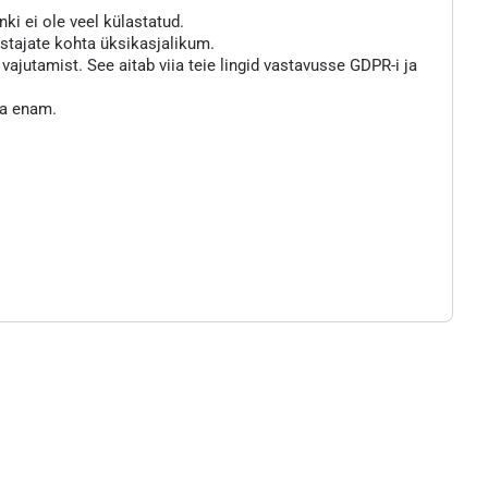
nki ei ole veel külastatud.
astajate kohta üksikasjalikum.
jutamist. See aitab viia teie lingid vastavusse GDPR-i ja
ta enam.