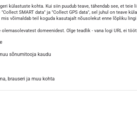
eri külastuste kohta. Kui siin puudub teave, tähendab see, et teie li
 "Collect SMART data" ja "Collect GPS data", sel juhul on teave kül
s võimaldab teil koguda kasutajalt nõusolekut enne lõpliku lingi va
e olemasolevatest domeenidest. Olge teadlik - vana logi URL ei töö
le
 muu sõnumitooja kaudu
inna, brauseri ja muu kohta