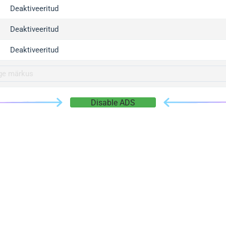
gger.com
Deaktiveeritud
r.info
Deaktiveeritud
gger.co
co
Deaktiveeritud
su
gger.info
g.co
Disable ADS
gger.cn